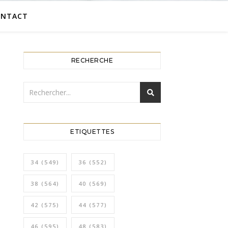
ONTACT
RECHERCHE
ETIQUETTES
34
(549)
36
(552)
38
(564)
40
(569)
42
(575)
44
(577)
46
(595)
48
(583)