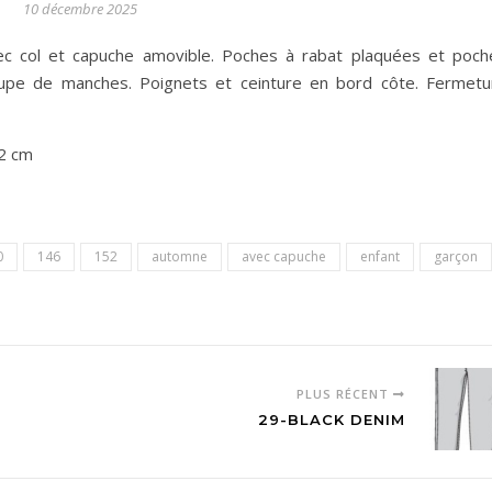
10 décembre 2025
vec col et capuche amovible. Poches à rabat plaquées et poch
pe de manches. Poignets et ceinture en bord côte. Fermetu
2 cm
0
146
152
automne
avec capuche
enfant
garçon
PLUS RÉCENT
29-BLACK DENIM