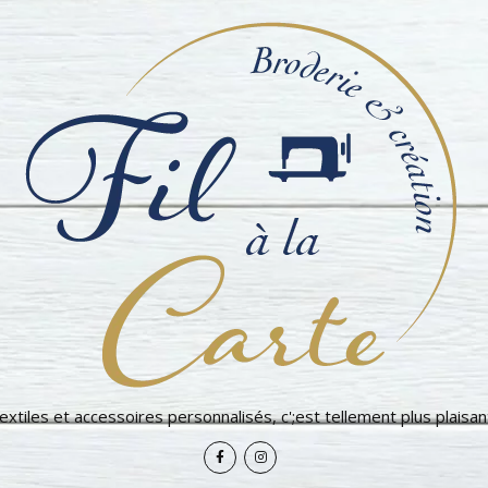
extiles et accessoires personnalisés, c';est tellement plus plaisant