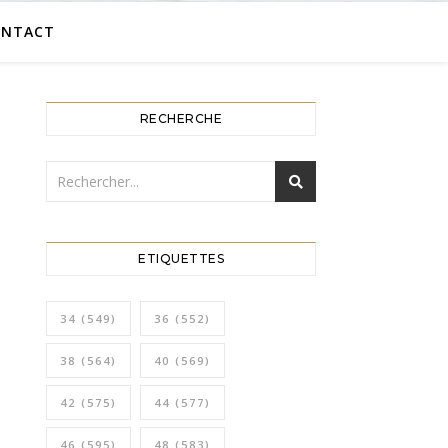
ONTACT
RECHERCHE
ETIQUETTES
34
(549)
36
(552)
38
(564)
40
(569)
42
(575)
44
(577)
46
(595)
48
(583)