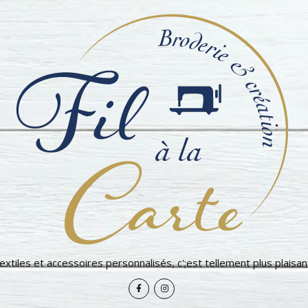
extiles et accessoires personnalisés, c';est tellement plus plaisant