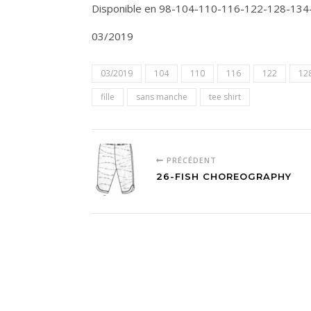
Disponible en 98-104-110-116-122-128-13
03/2019
03/2019
104
110
116
122
12
fille
sans manche
tee shirt
PRÉCÉDENT
26-FISH CHOREOGRAPHY