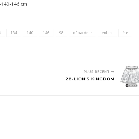
4-140-146 cm
8
134
140
146
98
débardeur
enfant
été
PLUS RÉCENT
28-LION'S KINGDOM