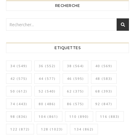
RECHERCHE
ETIQUETTES
34
(549)
36
(552)
38
(564)
40
(569)
42
(575)
44
(577)
46
(595)
48
(583)
50
(612)
52
(540)
62
(375)
68
(393)
74
(443)
80
(486)
86
(575)
92
(847)
98
(836)
104
(861)
110
(890)
116
(883)
122
(872)
128
(1023)
134
(862)