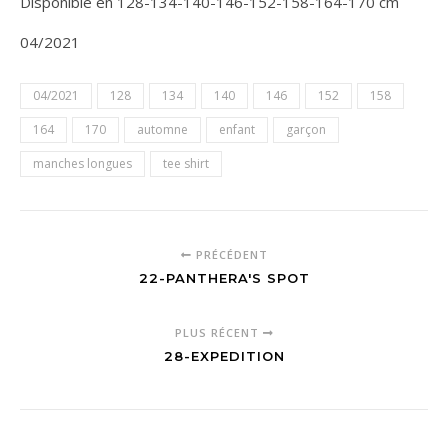
Disponible en 128-134-140-146-152-158-164-170 cm
04/2021
04/2021
128
134
140
146
152
158
164
170
automne
enfant
garçon
manches longues
tee shirt
PRÉCÉDENT
22-PANTHERA'S SPOT
PLUS RÉCENT
28-EXPEDITION