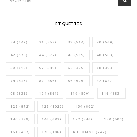
ETIQUETTES
34
(549)
36
(552)
38
(564)
40
(569)
42
(575)
44
(577)
46
(595)
48
(583)
50
(612)
52
(540)
62
(375)
68
(393)
74
(443)
80
(486)
86
(575)
92
(847)
98
(836)
104
(861)
110
(890)
116
(883)
122
(872)
128
(1023)
134
(862)
140
(789)
146
(683)
152
(546)
158
(504)
164
(487)
170
(486)
AUTOMNE
(742)