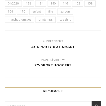
01/2020
128
134
140
146
152
158
164
170
enfant
fille
garçon
manches longues
printemps
tee shirt
PRÉCÉDENT
25-SPORTY BUT SMART
PLUS RÉCENT
27-SPORT JOGGERS
RECHERCHE