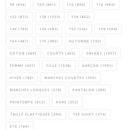
98
(836)
104
(861)
110
(890)
116
(883)
122
(872)
128
(1023)
134
(862)
140
(789)
146
(683)
152
(546)
158
(504)
164
(487)
170
(486)
AUTOMNE
(742)
COTON
(589)
COURTE
(402)
ENFANT
(1957)
FEMME
(601)
FILLE
(1528)
GARÇON
(1091)
HIVER
(780)
MANCHES COURTES
(305)
MANCHES LONGUES
(578)
PANTALON
(389)
PRINTEMPS
(812)
ROBE
(352)
TAILLE ÉLASTIQUÉE
(350)
TEE SHIRT
(374)
ÉTÉ
(789)