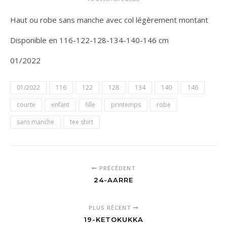
Haut ou robe sans manche avec col légèrement montant
Disponible en 116-122-128-134-140-146 cm
01/2022
01/2022
116
122
128
134
140
146
courte
enfant
fille
printemps
robe
sans manche
tee shirt
PRÉCÉDENT
24-AARRE
PLUS RÉCENT
19-KETOKUKKA