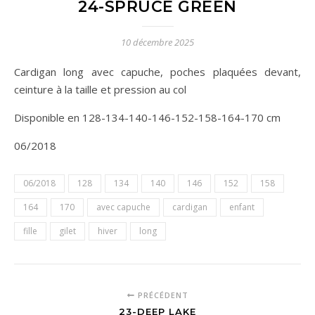
24-SPRUCE GREEN
10 décembre 2025
Cardigan long avec capuche, poches plaquées devant,
ceinture à la taille et pression au col
Disponible en 128-134-140-146-152-158-164-170 cm
06/2018
06/2018
128
134
140
146
152
158
164
170
avec capuche
cardigan
enfant
fille
gilet
hiver
long
PRÉCÉDENT
23-DEEP LAKE