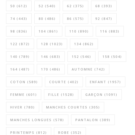
50
(612)
52
(540)
62
(375)
68
(393)
74
(443)
80
(486)
86
(575)
92
(847)
98
(836)
104
(861)
110
(890)
116
(883)
122
(872)
128
(1023)
134
(862)
140
(789)
146
(683)
152
(546)
158
(504)
164
(487)
170
(486)
AUTOMNE
(742)
COTON
(589)
COURTE
(402)
ENFANT
(1957)
FEMME
(601)
FILLE
(1528)
GARÇON
(1091)
HIVER
(780)
MANCHES COURTES
(305)
MANCHES LONGUES
(578)
PANTALON
(389)
PRINTEMPS
(812)
ROBE
(352)