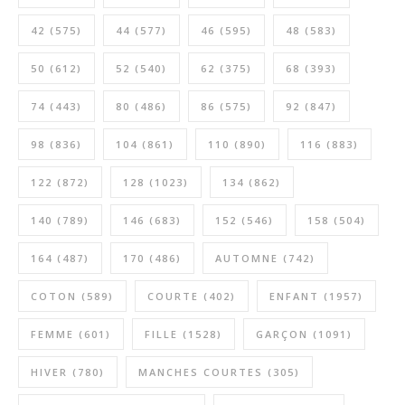
42
(575)
44
(577)
46
(595)
48
(583)
50
(612)
52
(540)
62
(375)
68
(393)
74
(443)
80
(486)
86
(575)
92
(847)
98
(836)
104
(861)
110
(890)
116
(883)
122
(872)
128
(1023)
134
(862)
140
(789)
146
(683)
152
(546)
158
(504)
164
(487)
170
(486)
AUTOMNE
(742)
COTON
(589)
COURTE
(402)
ENFANT
(1957)
FEMME
(601)
FILLE
(1528)
GARÇON
(1091)
HIVER
(780)
MANCHES COURTES
(305)