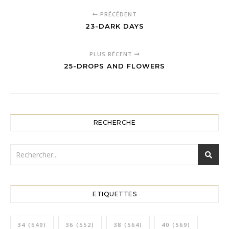
PRÉCÉDENT
23-DARK DAYS
PLUS RÉCENT
25-DROPS AND FLOWERS
RECHERCHE
ETIQUETTES
34
(549)
36
(552)
38
(564)
40
(569)