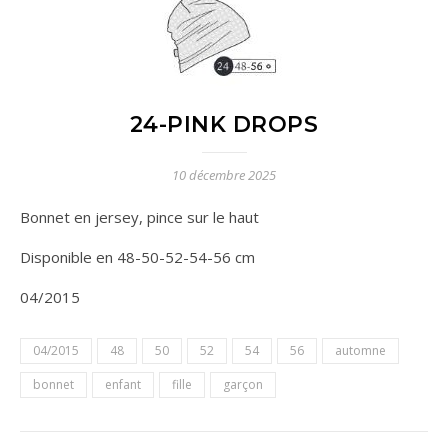
24-PINK DROPS
10 décembre 2025
Bonnet en jersey, pince sur le haut
Disponible en 48-50-52-54-56 cm
04/2015
04/2015
48
50
52
54
56
automne
bonnet
enfant
fille
garçon