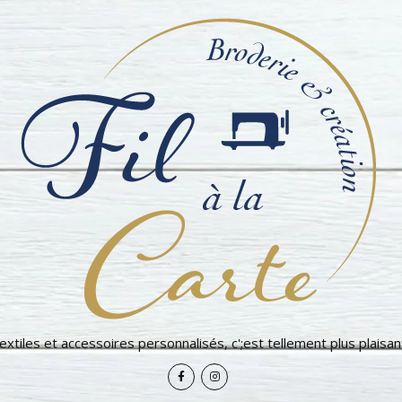
extiles et accessoires personnalisés, c';est tellement plus plaisant