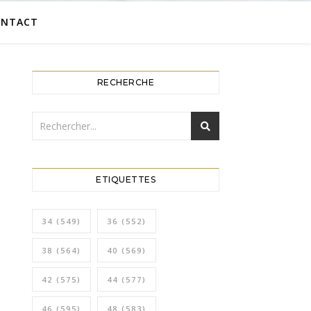
ONTACT
RECHERCHE
ETIQUETTES
34
(549)
36
(552)
38
(564)
40
(569)
42
(575)
44
(577)
46
(595)
48
(583)