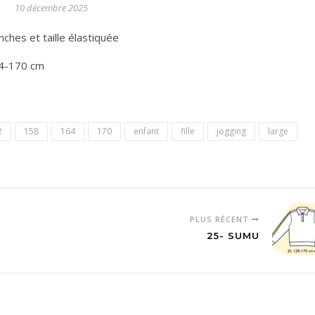
10 décembre 2025
ches et taille élastiquée
4-170 cm
2
158
164
170
enfant
fille
jogging
large
PLUS RÉCENT
25- SUMU