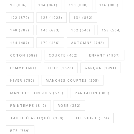
98
(836)
104
(861)
110
(890)
116
(883)
122
(872)
128
(1023)
134
(862)
140
(789)
146
(683)
152
(546)
158
(504)
164
(487)
170
(486)
AUTOMNE
(742)
COTON
(589)
COURTE
(402)
ENFANT
(1957)
FEMME
(601)
FILLE
(1528)
GARÇON
(1091)
HIVER
(780)
MANCHES COURTES
(305)
MANCHES LONGUES
(578)
PANTALON
(389)
PRINTEMPS
(812)
ROBE
(352)
TAILLE ÉLASTIQUÉE
(350)
TEE SHIRT
(374)
ÉTÉ
(789)