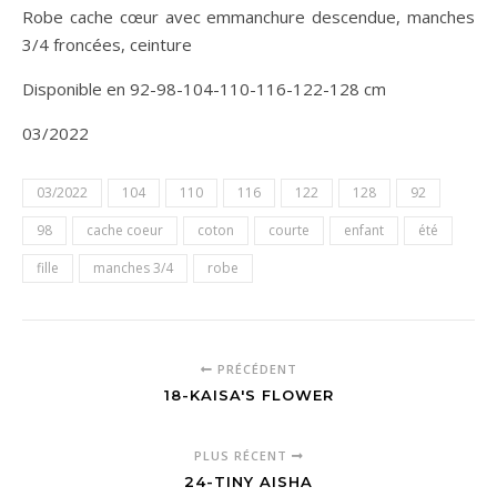
Robe cache cœur avec emmanchure descendue, manches
3/4 froncées, ceinture
Disponible en 92-98-104-110-116-122-128 cm
03/2022
03/2022
104
110
116
122
128
92
98
cache coeur
coton
courte
enfant
été
fille
manches 3/4
robe
PRÉCÉDENT
18-KAISA'S FLOWER
PLUS RÉCENT
24-TINY AISHA