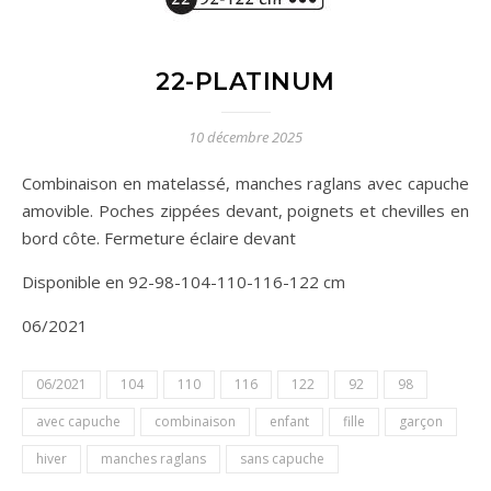
22-PLATINUM
10 décembre 2025
Combinaison en matelassé, manches raglans avec capuche
amovible. Poches zippées devant, poignets et chevilles en
bord côte. Fermeture éclaire devant
Disponible en 92-98-104-110-116-122 cm
06/2021
06/2021
104
110
116
122
92
98
avec capuche
combinaison
enfant
fille
garçon
hiver
manches raglans
sans capuche