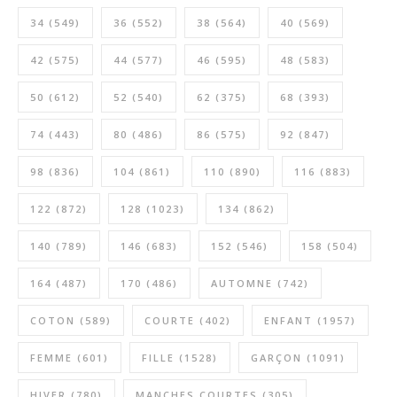
34
(549)
36
(552)
38
(564)
40
(569)
42
(575)
44
(577)
46
(595)
48
(583)
50
(612)
52
(540)
62
(375)
68
(393)
74
(443)
80
(486)
86
(575)
92
(847)
98
(836)
104
(861)
110
(890)
116
(883)
122
(872)
128
(1023)
134
(862)
140
(789)
146
(683)
152
(546)
158
(504)
164
(487)
170
(486)
AUTOMNE
(742)
COTON
(589)
COURTE
(402)
ENFANT
(1957)
FEMME
(601)
FILLE
(1528)
GARÇON
(1091)
HIVER
(780)
MANCHES COURTES
(305)