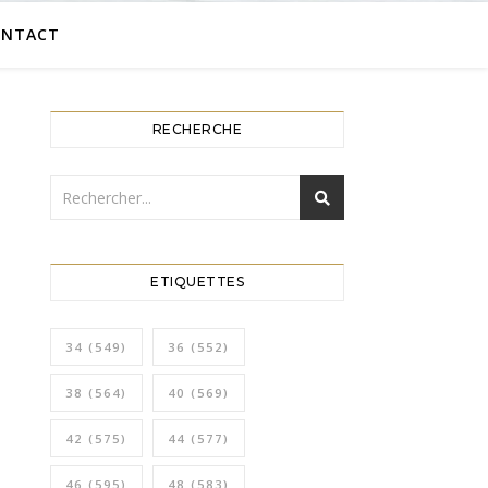
ONTACT
RECHERCHE
ETIQUETTES
34
(549)
36
(552)
38
(564)
40
(569)
42
(575)
44
(577)
46
(595)
48
(583)