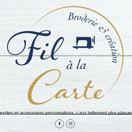
extiles et accessoires personnalisés, c';est tellement plus plaisant