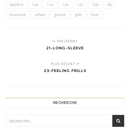
06/2019
104
110
116
122
128
98
boutonné
enfant
garçon
gilet
hiver
PRÉCÉDENT
21-LONG-SLEEVE
PLUS RÉCENT
23-FEELING FRILLS
RECHERCHE