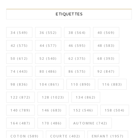
ETIQUETTES
34
(549)
36
(552)
38
(564)
40
(569)
42
(575)
44
(577)
46
(595)
48
(583)
50
(612)
52
(540)
62
(375)
68
(393)
74
(443)
80
(486)
86
(575)
92
(847)
98
(836)
104
(861)
110
(890)
116
(883)
122
(872)
128
(1023)
134
(862)
140
(789)
146
(683)
152
(546)
158
(504)
164
(487)
170
(486)
AUTOMNE
(742)
COTON
(589)
COURTE
(402)
ENFANT
(1957)