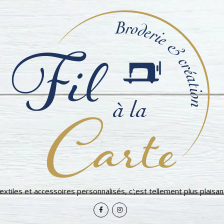
extiles et accessoires personnalisés, c';est tellement plus plaisant