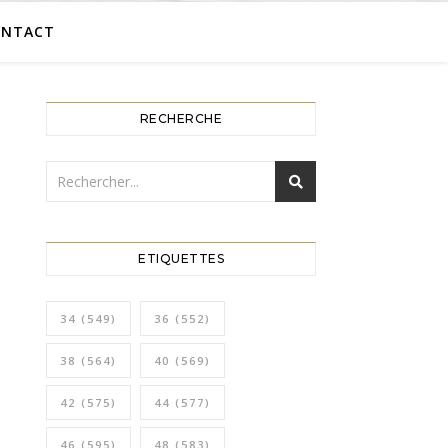
ONTACT
RECHERCHE
ETIQUETTES
34
(549)
36
(552)
38
(564)
40
(569)
42
(575)
44
(577)
46
(595)
48
(583)