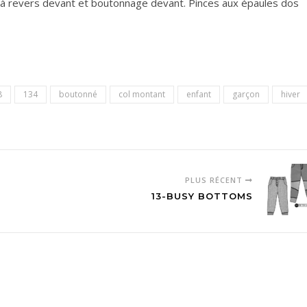
 à revers devant et boutonnage devant. Pinces aux épaules dos
8
134
boutonné
col montant
enfant
garçon
hiver
PLUS RÉCENT
13-BUSY BOTTOMS