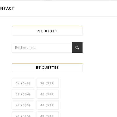
ONTACT
RECHERCHE
ETIQUETTES
34
(549)
36
(552)
38
(564)
40
(569)
42
(575)
44
(577)
46
(595)
48
(583)