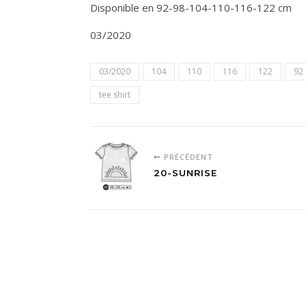
Disponible en 92-98-104-110-116-122 cm
03/2020
03/2020
104
110
116
122
92
tee shirt
PRÉCÉDENT
20-SUNRISE