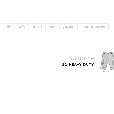
98
col V
enfant
été
garçon
manches courtes
PLUS RÉCENT
22-HEAVY DUTY