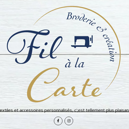
extiles et accessoires personnalisés, c';est tellement plus plaisant