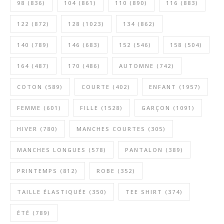
98
(836)
104
(861)
110
(890)
116
(883)
122
(872)
128
(1023)
134
(862)
140
(789)
146
(683)
152
(546)
158
(504)
164
(487)
170
(486)
AUTOMNE
(742)
COTON
(589)
COURTE
(402)
ENFANT
(1957)
FEMME
(601)
FILLE
(1528)
GARÇON
(1091)
HIVER
(780)
MANCHES COURTES
(305)
MANCHES LONGUES
(578)
PANTALON
(389)
PRINTEMPS
(812)
ROBE
(352)
TAILLE ÉLASTIQUÉE
(350)
TEE SHIRT
(374)
ÉTÉ
(789)