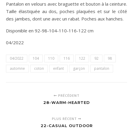
Pantalon en velours avec braguette et bouton à la ceinture.
Taille élastiquée au dos, poches plaquées et sur le côté
des jambes, dont une avec un rabat. Poches aux hanches.
Disponible en 92-98-104-110-116-122 cm
04/2022
04/2022
104
110
116
122
92
98
automne
coton
enfant
garçon
pantalon
PRÉCÉDENT
28-WARM-HEARTED
PLUS RÉCENT
22-CASUAL OUTDOOR