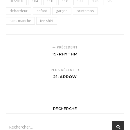
01/2016
104
110
116
122
128
98
débardeur
enfant
garçon
printemps
sans manche
tee shirt
PRÉCÉDENT
19-RHYTHM
PLUS RÉCENT
21-ARROW
RECHERCHE