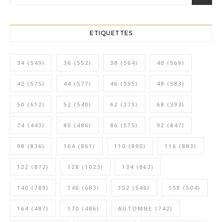
ETIQUETTES
34
(549)
36
(552)
38
(564)
40
(569)
42
(575)
44
(577)
46
(595)
48
(583)
50
(612)
52
(540)
62
(375)
68
(393)
74
(443)
80
(486)
86
(575)
92
(847)
98
(836)
104
(861)
110
(890)
116
(883)
122
(872)
128
(1023)
134
(862)
140
(789)
146
(683)
152
(546)
158
(504)
164
(487)
170
(486)
AUTOMNE
(742)