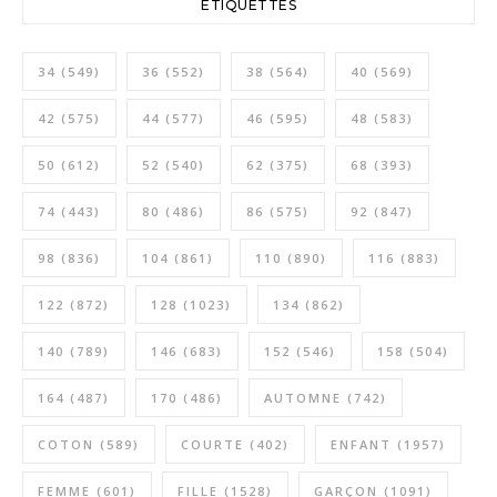
ETIQUETTES
34
(549)
36
(552)
38
(564)
40
(569)
42
(575)
44
(577)
46
(595)
48
(583)
50
(612)
52
(540)
62
(375)
68
(393)
74
(443)
80
(486)
86
(575)
92
(847)
98
(836)
104
(861)
110
(890)
116
(883)
122
(872)
128
(1023)
134
(862)
140
(789)
146
(683)
152
(546)
158
(504)
164
(487)
170
(486)
AUTOMNE
(742)
COTON
(589)
COURTE
(402)
ENFANT
(1957)
FEMME
(601)
FILLE
(1528)
GARÇON
(1091)