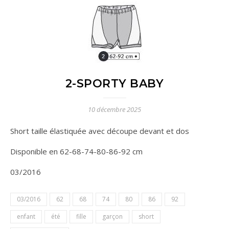
2-SPORTY BABY
10 décembre 2025
Short taille élastiquée avec découpe devant et dos
Disponible en 62-68-74-80-86-92 cm
03/2016
03/2016
62
68
74
80
86
92
enfant
été
fille
garçon
short