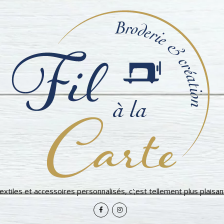
extiles et accessoires personnalisés, c';est tellement plus plaisant