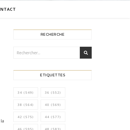
ONTACT
RECHERCHE
ETIQUETTES
34
(549)
36
(552)
38
(564)
40
(569)
42
(575)
44
(577)
la
46
(595)
48
(583)