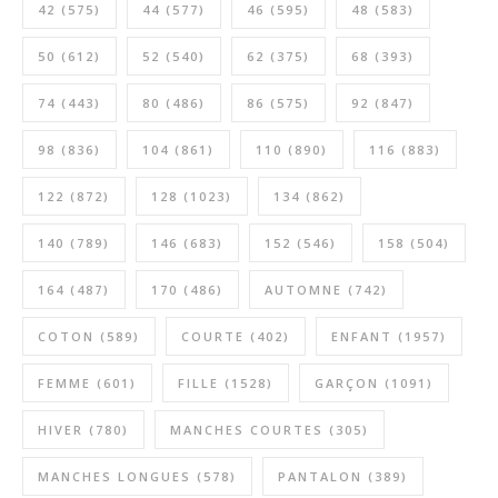
42
(575)
44
(577)
46
(595)
48
(583)
50
(612)
52
(540)
62
(375)
68
(393)
74
(443)
80
(486)
86
(575)
92
(847)
98
(836)
104
(861)
110
(890)
116
(883)
122
(872)
128
(1023)
134
(862)
140
(789)
146
(683)
152
(546)
158
(504)
164
(487)
170
(486)
AUTOMNE
(742)
COTON
(589)
COURTE
(402)
ENFANT
(1957)
FEMME
(601)
FILLE
(1528)
GARÇON
(1091)
HIVER
(780)
MANCHES COURTES
(305)
MANCHES LONGUES
(578)
PANTALON
(389)