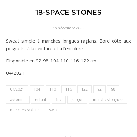
18-SPACE STONES
10 décembre 2025
Sweat simple à manches longues raglans. Bord côte aux
poignets, à la ceinture et à l’encolure
Disponible en 92-98-104-110-116-122 cm
04/2021
04/2021
104
110
116
122
92
98
automne
enfant
fille
garçon
manches longues
manches raglans
sweat