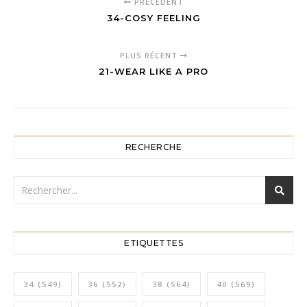
PRÉCÉDENT
34-COSY FEELING
PLUS RÉCENT
21-WEAR LIKE A PRO
RECHERCHE
ETIQUETTES
34
(549)
36
(552)
38
(564)
40
(569)