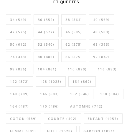
ETIQUETTES
34
(549)
36
(552)
38
(564)
40
(569)
42
(575)
44
(577)
46
(595)
48
(583)
50
(612)
52
(540)
62
(375)
68
(393)
74
(443)
80
(486)
86
(575)
92
(847)
98
(836)
104
(861)
110
(890)
116
(883)
122
(872)
128
(1023)
134
(862)
140
(789)
146
(683)
152
(546)
158
(504)
164
(487)
170
(486)
AUTOMNE
(742)
COTON
(589)
COURTE
(402)
ENFANT
(1957)
FEMME
(601)
FILLE
(1528)
GARÇON
(1091)