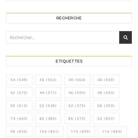
RECHERCHE
ETIQUETTES
34
(549)
36
(552)
38
(564)
40
(569)
42
(575)
44
(577)
46
(595)
48
(583)
50
(612)
52
(540)
62
(375)
68
(393)
74
(443)
80
(486)
86
(575)
92
(847)
98
(836)
104
(861)
110
(890)
116
(883)