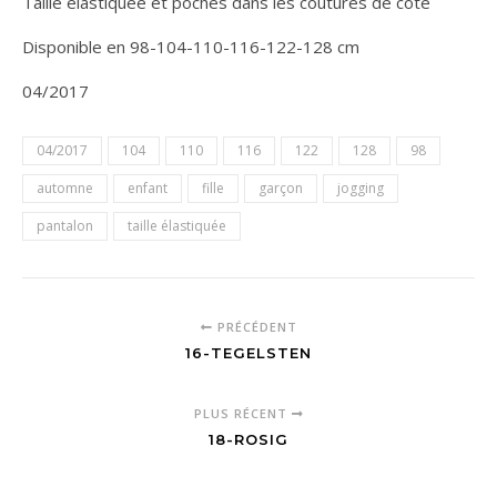
Taille élastiquée et poches dans les coutures de côté
Disponible en 98-104-110-116-122-128 cm
04/2017
04/2017
104
110
116
122
128
98
automne
enfant
fille
garçon
jogging
pantalon
taille élastiquée
PRÉCÉDENT
16-TEGELSTEN
PLUS RÉCENT
18-ROSIG