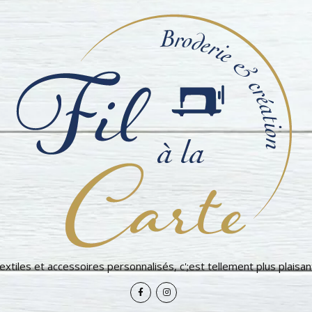
extiles et accessoires personnalisés, c';est tellement plus plaisant