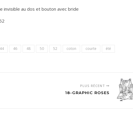
 invisible au dos et bouton avec bride
52
44
46
48
50
52
coton
courte
été
PLUS RÉCENT
18-GRAPHIC ROSES