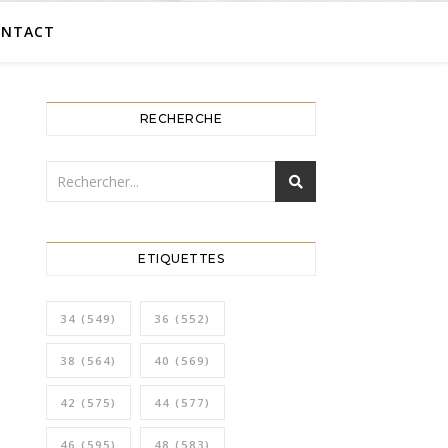
ONTACT
RECHERCHE
ETIQUETTES
34
(549)
36
(552)
38
(564)
40
(569)
42
(575)
44
(577)
46
(595)
48
(583)