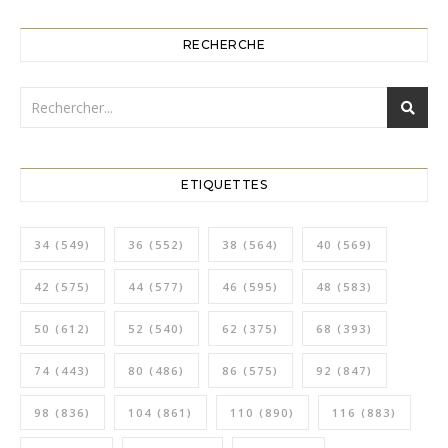
RECHERCHE
ETIQUETTES
34
(549)
36
(552)
38
(564)
40
(569)
42
(575)
44
(577)
46
(595)
48
(583)
50
(612)
52
(540)
62
(375)
68
(393)
74
(443)
80
(486)
86
(575)
92
(847)
98
(836)
104
(861)
110
(890)
116
(883)