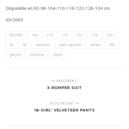
Disponible en 92-98-104-110-116-122-128-134 cm
03/2005
03/2005
104
110
116
122
128
134
92
98
automne
avec capuche
enfant
fille
garçon
manteau
zippé
PRÉCÉDENT
3-ROMPER SUIT
PLUS RÉCENT
18-GIRL' VELVETEEN PANTS