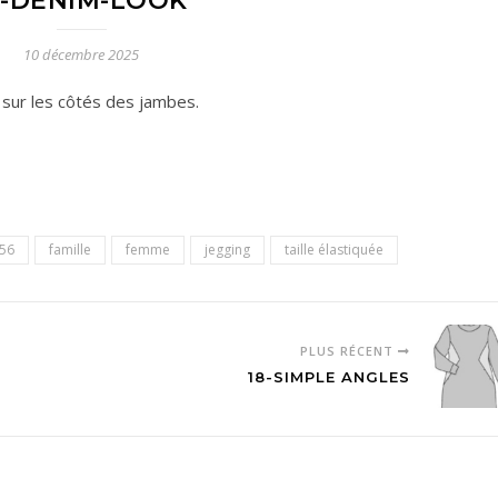
7-DENIM-LOOK
10 décembre 2025
e sur les côtés des jambes.
56
famille
femme
jegging
taille élastiquée
PLUS RÉCENT
18-SIMPLE ANGLES