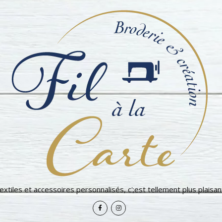
extiles et accessoires personnalisés, c';est tellement plus plaisant