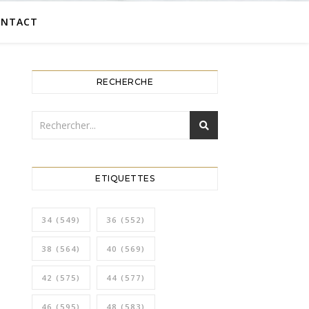
ONTACT
RECHERCHE
ETIQUETTES
34
(549)
36
(552)
38
(564)
40
(569)
42
(575)
44
(577)
46
(595)
48
(583)