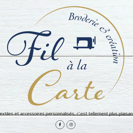
extiles et accessoires personnalisés, c';est tellement plus plaisant