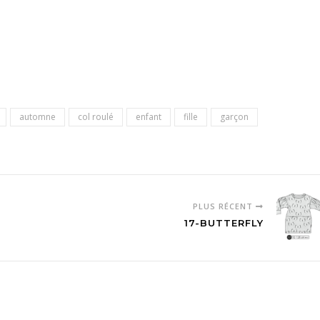
automne
col roulé
enfant
fille
garçon
PLUS RÉCENT
17-BUTTERFLY