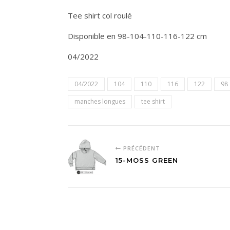
Tee shirt col roulé
Disponible en 98-104-110-116-122 cm
04/2022
04/2022
104
110
116
122
98
manches longues
tee shirt
PRÉCÉDENT
15-MOSS GREEN