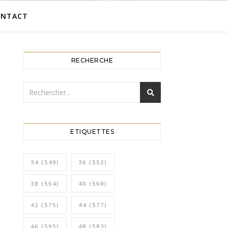
ONTACT
RECHERCHE
ETIQUETTES
34
(549)
36
(552)
38
(564)
40
(569)
42
(575)
44
(577)
46
(595)
48
(583)