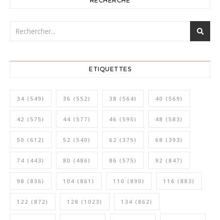
RECHERCHE
ETIQUETTES
34
(549)
36
(552)
38
(564)
40
(569)
42
(575)
44
(577)
46
(595)
48
(583)
50
(612)
52
(540)
62
(375)
68
(393)
74
(443)
80
(486)
86
(575)
92
(847)
98
(836)
104
(861)
110
(890)
116
(883)
122
(872)
128
(1023)
134
(862)