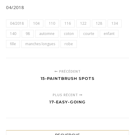
04/2018
04/2018
104
110
116
122
128
134
140
98
automne
coton
courte
enfant
fille
manches longues
robe
PRÉCÉDENT
15-PAINTBRUSH SPOTS
PLUS RÉCENT
17-EASY-GOING