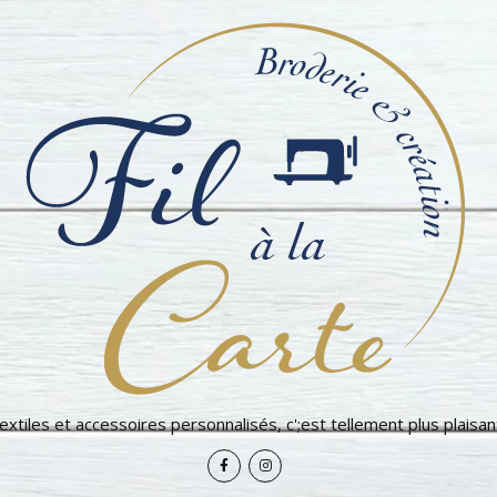
extiles et accessoires personnalisés, c';est tellement plus plaisant