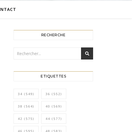
ONTACT
RECHERCHE
ETIQUETTES
34
(549)
36
(552)
38
(564)
40
(569)
42
(575)
44
(577)
46
(595)
48
(583)