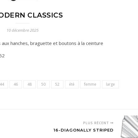
MODERN CLASSICS
10 décembre 2025
 aux hanches, braguette et boutons à la ceinture
52
44
46
48
50
52
été
femme
large
PLUS RÉCENT
16-DIAGONALLY STRIPED