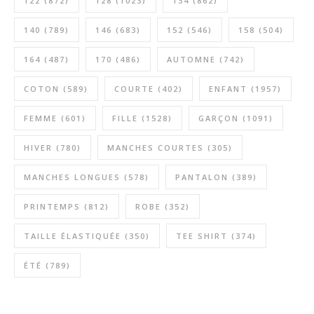
122
(872)
128
(1023)
134
(862)
140
(789)
146
(683)
152
(546)
158
(504)
164
(487)
170
(486)
AUTOMNE
(742)
COTON
(589)
COURTE
(402)
ENFANT
(1957)
FEMME
(601)
FILLE
(1528)
GARÇON
(1091)
HIVER
(780)
MANCHES COURTES
(305)
MANCHES LONGUES
(578)
PANTALON
(389)
PRINTEMPS
(812)
ROBE
(352)
TAILLE ÉLASTIQUÉE
(350)
TEE SHIRT
(374)
ÉTÉ
(789)