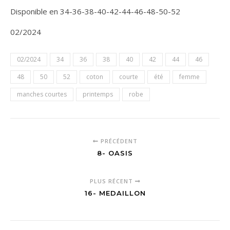
Disponible en 34-36-38-40-42-44-46-48-50-52
02/2024
02/2024
34
36
38
40
42
44
46
48
50
52
coton
courte
été
femme
manches courtes
printemps
robe
PRÉCÉDENT
8- OASIS
PLUS RÉCENT
16- MEDAILLON