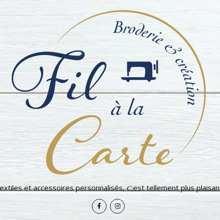
extiles et accessoires personnalisés, c';est tellement plus plaisant