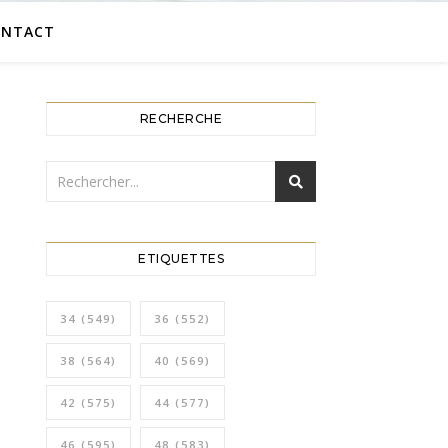
ONTACT
RECHERCHE
ETIQUETTES
34
(549)
36
(552)
38
(564)
40
(569)
42
(575)
44
(577)
46
(595)
48
(583)