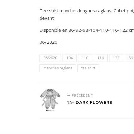
Tee shirt manches longues raglans. Col et p
devant
Disponible en 86-92-98-104-110-116-122 c
06/2020
06/2020
104
110
116
122
86
manches raglans
tee shirt
PRÉCÉDENT
14- DARK FLOWERS