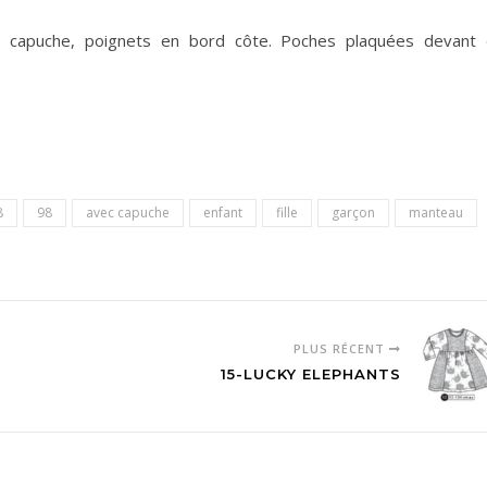
c capuche, poignets en bord côte. Poches plaquées devant 
8
98
avec capuche
enfant
fille
garçon
manteau
PLUS RÉCENT
15-LUCKY ELEPHANTS