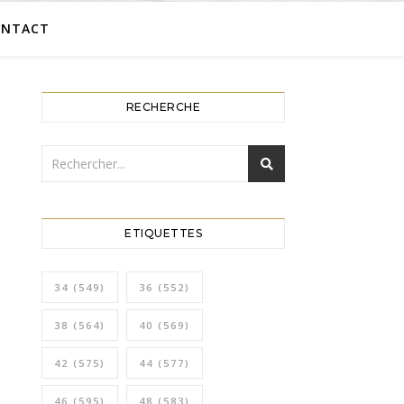
ONTACT
RECHERCHE
ETIQUETTES
34
(549)
36
(552)
38
(564)
40
(569)
42
(575)
44
(577)
46
(595)
48
(583)