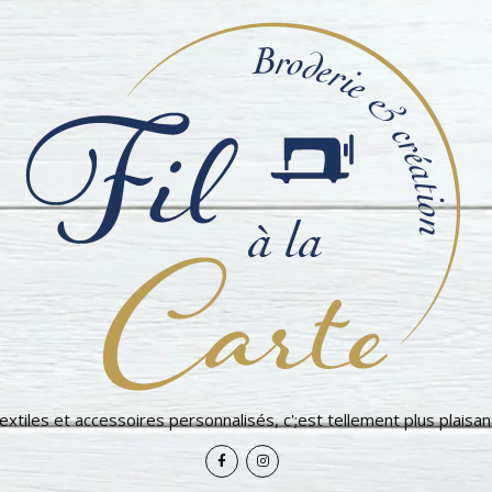
extiles et accessoires personnalisés, c';est tellement plus plaisant