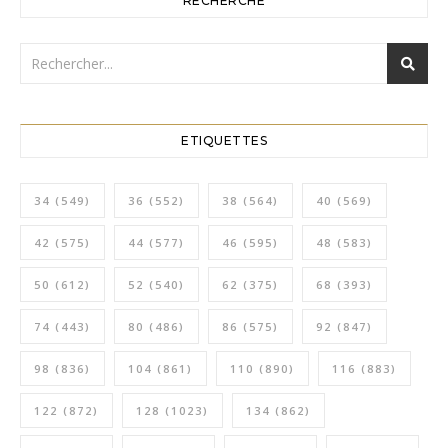
RECHERCHE
ETIQUETTES
34
(549)
36
(552)
38
(564)
40
(569)
42
(575)
44
(577)
46
(595)
48
(583)
50
(612)
52
(540)
62
(375)
68
(393)
74
(443)
80
(486)
86
(575)
92
(847)
98
(836)
104
(861)
110
(890)
116
(883)
122
(872)
128
(1023)
134
(862)