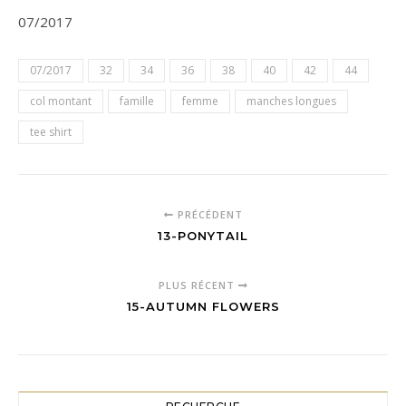
07/2017
07/2017
32
34
36
38
40
42
44
col montant
famille
femme
manches longues
tee shirt
PRÉCÉDENT
13-PONYTAIL
PLUS RÉCENT
15-AUTUMN FLOWERS