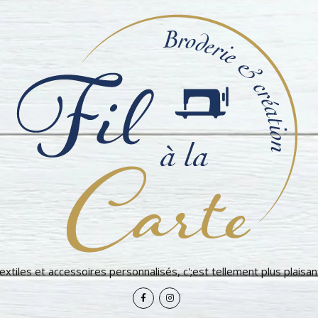
extiles et accessoires personnalisés, c';est tellement plus plaisant