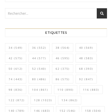
ETIQUETTES
34
(549)
36
(552)
38
(564)
40
(569)
42
(575)
44
(577)
46
(595)
48
(583)
50
(612)
52
(540)
62
(375)
68
(393)
74
(443)
80
(486)
86
(575)
92
(847)
98
(836)
104
(861)
110
(890)
116
(883)
122
(872)
128
(1023)
134
(862)
140
(789)
146
(683)
152
(546)
158
(504)