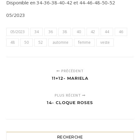
Disponible en 34-36-38-40-42 et 44-46-48-50-52
05/2023
05/2023
34
36
38
40
42
44
46
48
50
52
automne
femme
veste
PRÉCÉDENT
11+12- MARIELA
PLUS RÉCENT
14- CLOQUE ROSES
RECHERCHE