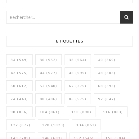
ETIQUETTES
34
(549)
36
(552)
38
(564)
40
(569)
42
(575)
44
(577)
46
(595)
48
(583)
50
(612)
52
(540)
62
(375)
68
(393)
74
(443)
80
(486)
86
(575)
92
(847)
98
(836)
104
(861)
110
(890)
116
(883)
122
(872)
128
(1023)
134
(862)
140
(789)
146
(683)
152
(546)
158
(504)