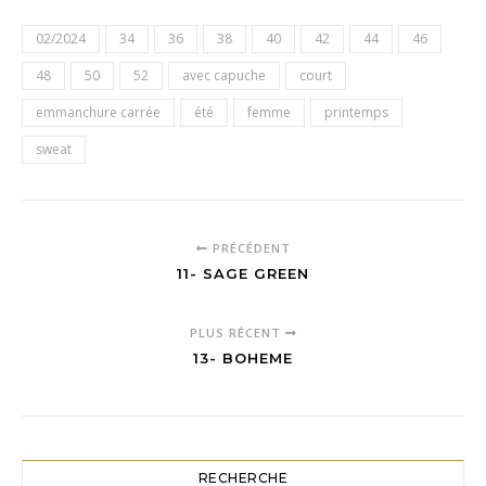
02/2024
34
36
38
40
42
44
46
48
50
52
avec capuche
court
emmanchure carrée
été
femme
printemps
sweat
PRÉCÉDENT
11- SAGE GREEN
PLUS RÉCENT
13- BOHEME
RECHERCHE