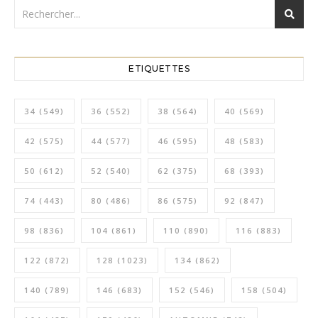
ETIQUETTES
34
(549)
36
(552)
38
(564)
40
(569)
42
(575)
44
(577)
46
(595)
48
(583)
50
(612)
52
(540)
62
(375)
68
(393)
74
(443)
80
(486)
86
(575)
92
(847)
98
(836)
104
(861)
110
(890)
116
(883)
122
(872)
128
(1023)
134
(862)
140
(789)
146
(683)
152
(546)
158
(504)