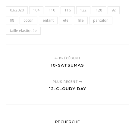
03/2020
104
110
116
122
128
92
98
coton
enfant
été
fille
pantalon
taille élastiquée
PRÉCÉDENT
10-SATSUMAS
PLUS RÉCENT
12-CLOUDY DAY
RECHERCHE