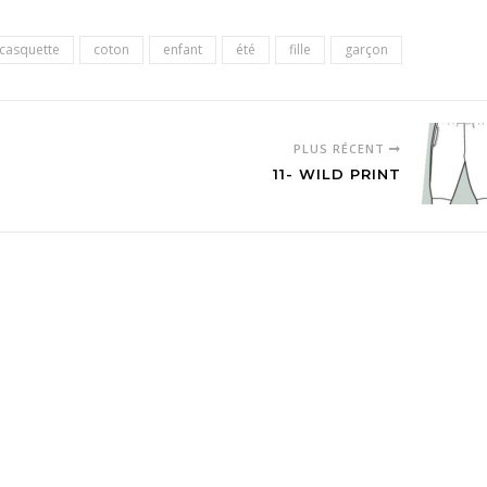
casquette
coton
enfant
été
fille
garçon
PLUS RÉCENT
11- WILD PRINT