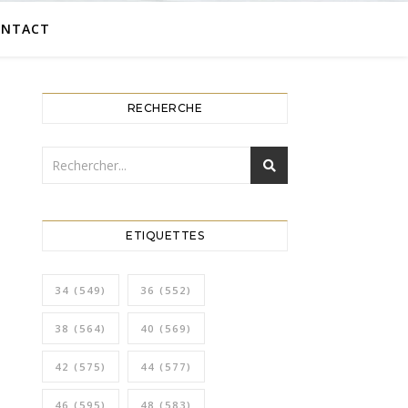
ONTACT
RECHERCHE
ETIQUETTES
34
(549)
36
(552)
38
(564)
40
(569)
42
(575)
44
(577)
46
(595)
48
(583)