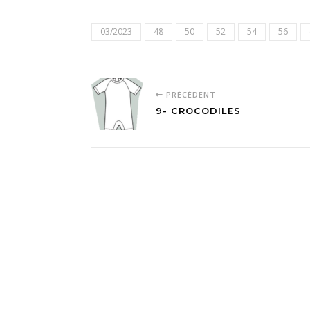
03/2023
48
50
52
54
56
PRÉCÉDENT
9- CROCODILES