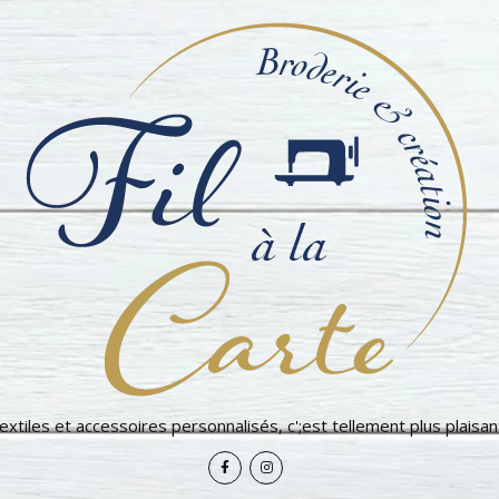
extiles et accessoires personnalisés, c';est tellement plus plaisant