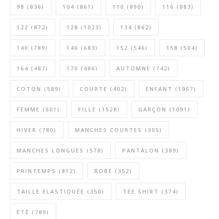
98
(836)
104
(861)
110
(890)
116
(883)
122
(872)
128
(1023)
134
(862)
140
(789)
146
(683)
152
(546)
158
(504)
164
(487)
170
(486)
AUTOMNE
(742)
COTON
(589)
COURTE
(402)
ENFANT
(1957)
FEMME
(601)
FILLE
(1528)
GARÇON
(1091)
HIVER
(780)
MANCHES COURTES
(305)
MANCHES LONGUES
(578)
PANTALON
(389)
PRINTEMPS
(812)
ROBE
(352)
TAILLE ÉLASTIQUÉE
(350)
TEE SHIRT
(374)
ÉTÉ
(789)