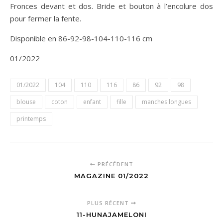
Fronces devant et dos. Bride et bouton à l’encolure dos
pour fermer la fente.
Disponible en 86-92-98-104-110-116 cm
01/2022
01/2022
104
110
116
86
92
98
blouse
coton
enfant
fille
manches longues
printemps
PRÉCÉDENT
MAGAZINE 01/2022
PLUS RÉCENT
11-HUNAJAMELONI