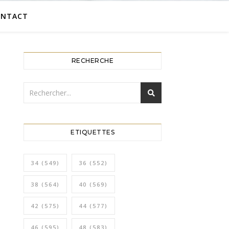
ONTACT
RECHERCHE
ETIQUETTES
34
(549)
36
(552)
38
(564)
40
(569)
42
(575)
44
(577)
46
(595)
48
(583)