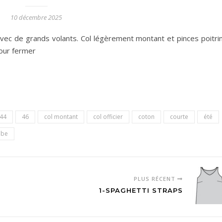
10 décembre 2025
ec de grands volants. Col légèrement montant et pinces poitrin
pour fermer
44
46
col montant
col officier
coton
courte
été
obe
PLUS RÉCENT
1-SPAGHETTI STRAPS