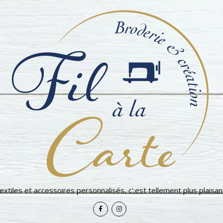
extiles et accessoires personnalisés, c';est tellement plus plaisant