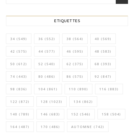
ETIQUETTES
34
(549)
36
(552)
38
(564)
40
(569)
42
(575)
44
(577)
46
(595)
48
(583)
50
(612)
52
(540)
62
(375)
68
(393)
74
(443)
80
(486)
86
(575)
92
(847)
98
(836)
104
(861)
110
(890)
116
(883)
122
(872)
128
(1023)
134
(862)
140
(789)
146
(683)
152
(546)
158
(504)
164
(487)
170
(486)
AUTOMNE
(742)