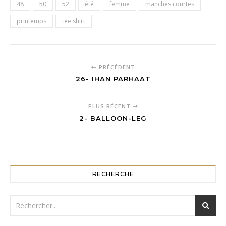
48
50
52
été
femme
manches courtes
printemps
tee shirt
PRÉCÉDENT
26- IHAN PARHAAT
PLUS RÉCENT
2- BALLOON-LEG
RECHERCHE