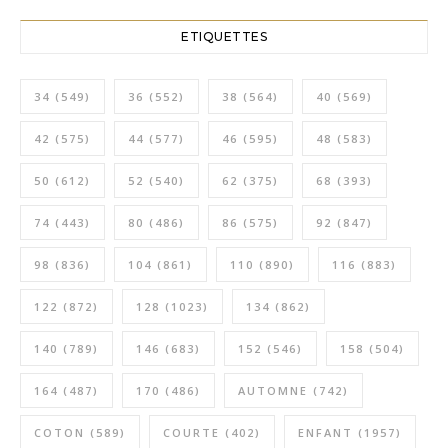
ETIQUETTES
34
(549)
36
(552)
38
(564)
40
(569)
42
(575)
44
(577)
46
(595)
48
(583)
50
(612)
52
(540)
62
(375)
68
(393)
74
(443)
80
(486)
86
(575)
92
(847)
98
(836)
104
(861)
110
(890)
116
(883)
122
(872)
128
(1023)
134
(862)
140
(789)
146
(683)
152
(546)
158
(504)
164
(487)
170
(486)
AUTOMNE
(742)
COTON
(589)
COURTE
(402)
ENFANT
(1957)