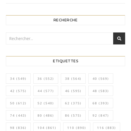
RECHERCHE
ETIQUETTES
34
(549)
36
(552)
38
(564)
40
(569)
42
(575)
44
(577)
46
(595)
48
(583)
50
(612)
52
(540)
62
(375)
68
(393)
74
(443)
80
(486)
86
(575)
92
(847)
98
(836)
104
(861)
110
(890)
116
(883)