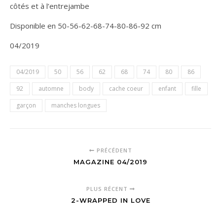
côtés et à l’entrejambe
Disponible en 50-56-62-68-74-80-86-92 cm
04/2019
04/2019
50
56
62
68
74
80
86
92
automne
body
cache coeur
enfant
fille
garçon
manches longues
PRÉCÉDENT
MAGAZINE 04/2019
PLUS RÉCENT
2-WRAPPED IN LOVE